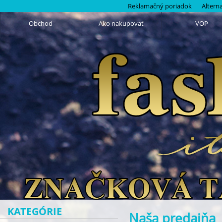
Reklamačný poriadok
Altern
Obchod
Ako nakupovať
VOP
KATEGÓRIE
Naša predajňa