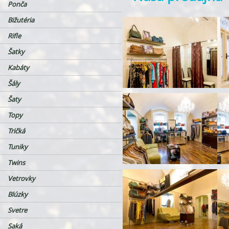
Ponča
Bižutéria
Rifle
Šatky
Kabáty
Šály
Šaty
Topy
Tričká
Tuniky
Twins
Vetrovky
Blúzky
Svetre
Saká