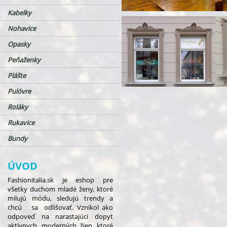
Kabelky
Nohavice
Opasky
Peňaženky
Plášte
Pulóvre
Roláky
Rukavice
Bundy
ÚVOD
Fashionitalia.sk je eshop pre
všetky duchom mladé ženy, ktoré
milujú módu, sledujú trendy a
chcú sa odlišovať. Vznikol ako
odpoveď na narastajúci dopyt
aktívnych, moderných žien, ktoré