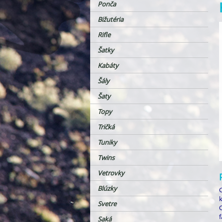
Ponča
Bižutéria
Rifle
Šatky
Kabáty
Šály
Šaty
Topy
Tričká
Tuniky
Twins
Vetrovky
Blúzky
k
Svetre
f
Saká