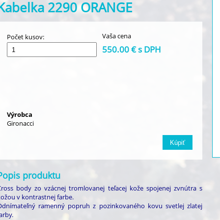
Kabelka 2290 ORANGE
Vaša cena
Počet kusov:
550.00 € s DPH
Výrobca
Gironacci
Popis produktu
Cross body zo vzácnej tromlovanej teľacej kože spojenej zvnútra s
ožou v kontrastnej farbe.
Odnímateľný ramenný popruh z pozinkovaného kovu svetlej zlatej
arby.