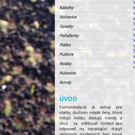
Kabelky
Nohavice
Opasky
Peňaženky
Plášte
Š
Pulóvre
V
Roláky
Rukavice
Bundy
ÚVOD
Fashionitalia.sk je eshop pre
všetky duchom mladé ženy, ktoré
milujú módu, sledujú trendy a
chcú sa odlišovať. Vznikol ako
odpoveď na narastajúci dopyt
aktívnych, moderných žien, ktoré