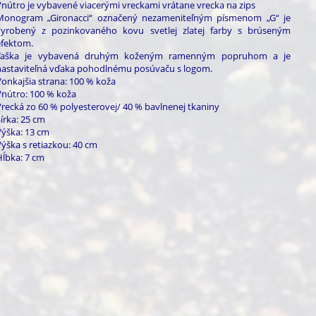
Vnútro je vybavené viacerými vreckami vrátane vrecka na zips
Monogram „Gironacci“ označený nezameniteľným písmenom „G“ je
vyrobený z pozinkovaného kovu svetlej zlatej farby s brúseným
efektom.
Taška je vybavená druhým koženým ramenným popruhom a je
nastaviteľná vďaka pohodlnému posúvaču s logom.
Vonkajšia strana: 100 % koža
Vnútro: 100 % koža
Vrecká zo 60 % polyesterovej/ 40 % bavlnenej tkaniny
írka: 25 cm
Výška: 13 cm
ýška s retiazkou: 40 cm
Hĺbka: 7 cm