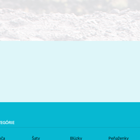
TEGÓRIE
nča
Šaty
Blúzky
Peňaženky