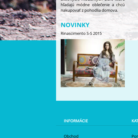
hľadajú módne oblečenie a chcú
nakupovať z pohodlia domova.
NOVINKY
Rinascimento S-S 2015
INFORMÁCIE
KA
Obchod
Po