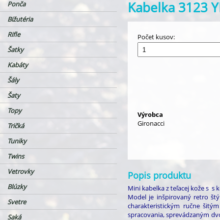
Kabelka 3123 
Ponča
Bižutéria
Rifle
Počet kusov:
Šatky
Kabáty
Šály
Šaty
Topy
Výrobca
Gironacci
Tričká
Tuniky
Twins
Vetrovky
Popis produktu
Blúzky
Mini kabelka z teľacej kože s s 
Model je inšpirovaný retro 
Svetre
charakteristickým ručne šit
spracovania, sprevádzaným dv
Saká