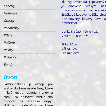
klinový uzáver, ďalej spevnený
Kabelky
Je vybavená širokým, na
univerzálnym na nosenie v ruke
Nohavice
Značkové kovové nožičky chrán
pozinkovaný kovový kovania
Opasky
praktickosti.
Peňaženky
Vonkajšia časť: 100 % koža
Plášte
Vnútro: 100 % koža
Pulóvre
Šírka: 30 cm
Výška: 19 cm
Roláky
Hĺbka: 10 cm
Rukavice
Bundy
ÚVOD
Fashionitalia.sk je eshop pre
všetky duchom mladé ženy, ktoré
milujú módu, sledujú trendy a
chcú sa odlišovať. Vznikol ako
odpoveď na narastajúci dopyt
aktívnych, moderných žien, ktoré