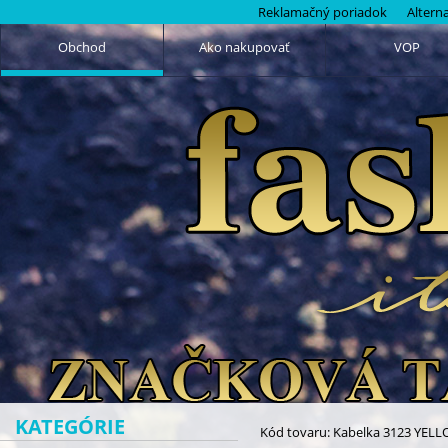
Reklamačný poriadok
Altern
Obchod
Ako nakupovať
VOP
KATEGÓRIE
Kód tovaru: Kabelka 3123 YEL