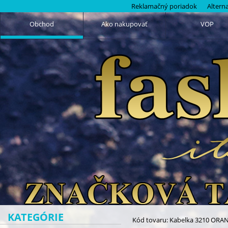
Reklamačný poriadok
Altern
Obchod
Ako nakupovať
VOP
KATEGÓRIE
Kód tovaru: Kabelka 3210 ORA