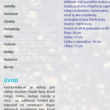
efektom, ručne prešitá voskova
Kabelky
Vzadu je druhá chlopňa so zapí
Vďaka koženému ramennému po
Nohavice
nosiť aj ako crossbody.
Vonkajšia strana:100 % koža
Opasky
Vnútro: 100 % koža
Vrecká zo 60 % polyesteru a 40
Peňaženky
Šírka: 20 cm
Plášte
Výška: 17 cm
Výška s rukoväťou: 34 cm
Pulóvre
Hĺbka: 11 cm
Roláky
Rukavice
Bundy
ÚVOD
Fashionitalia.sk je eshop pre
všetky duchom mladé ženy, ktoré
milujú módu, sledujú trendy a
chcú sa odlišovať. Vznikol ako
odpoveď na narastajúci dopyt
aktívnych, moderných žien, ktoré