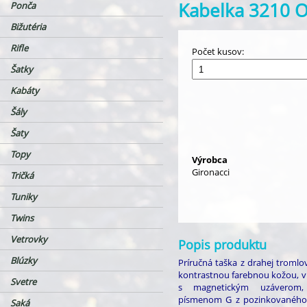
Kabelka 3210
Ponča
Bižutéria
Rifle
Počet kusov:
Šatky
Kabáty
Šály
Šaty
Topy
Výrobca
Gironacci
Tričká
Tuniky
Twins
Vetrovky
Popis produktu
Blúzky
Príručná taška z drahej tromlo
kontrastnou farebnou kožou, v 
Svetre
s magnetickým uzáverom, 
písmenom G z pozinkovaného k
Saká