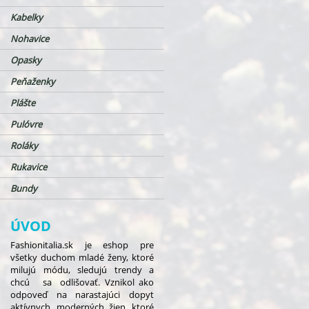
Kabelky
Nohavice
Opasky
Peňaženky
Plášte
Pulóvre
Roláky
Rukavice
Bundy
ÚVOD
Fashionitalia.sk je eshop pre
všetky duchom mladé ženy, ktoré
milujú módu, sledujú trendy a
chcú sa odlišovať. Vznikol ako
odpoveď na narastajúci dopyt
aktívnych, moderných žien, ktoré