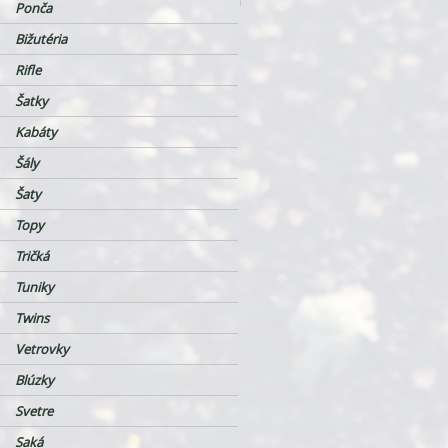
Ponča
Bižutéria
Rifle
Šatky
Kabáty
Šály
Šaty
Topy
Tričká
Tuniky
Twins
Vetrovky
Blúzky
Svetre
Saká