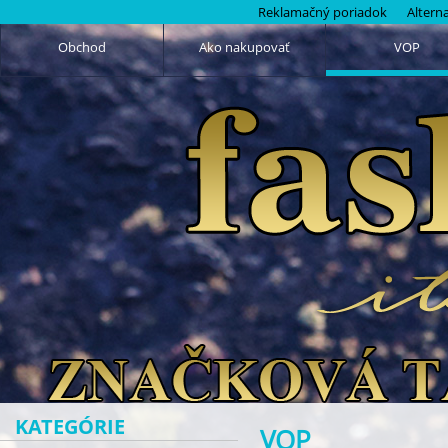
Reklamačný poriadok
Altern
Obchod
Ako nakupovať
VOP
KATEGÓRIE
VOP