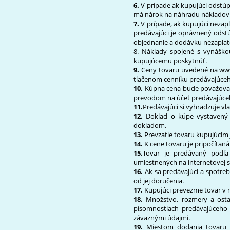
6.
V prípade ak kupujúci odstú
má nárok na náhradu nákladov 
7.
V prípade, ak kupujúci nezap
predávajúci je oprávnený odst
objednanie a dodávku nezapla
8. Náklady spojené s vynáškou
kupujúcemu poskytnúť.
9.
Ceny tovaru uvedené na www
tlačenom cenníku predávajúceh
10.
Kúpna cena bude považovaná
prevodom na účet predávajúceho
11.
Predávajúci si vyhradzuje vl
12.
Doklad o kúpe vystavený
dokladom.
13.
Prevzatie tovaru kupujúcim 
14.
K cene tovaru je pripočítaná
15.
Tovar je predávaný podľa
umiestnených na internetovej 
16.
Ak sa predávajúci a spotreb
od jej doručenia.
17.
Kupujúci prevezme tovar v m
18.
Množstvo, rozmery a ostat
písomnostiach predávajúceho
záväznými údajmi.
19.
Miestom dodania tovaru j