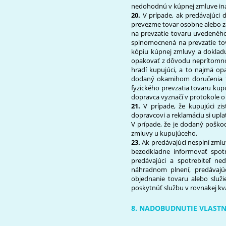
nedohodnú v kúpnej zmluve in
20.
V prípade, ak predávajúci
prevezme tovar osobne alebo za
na prevzatie tovaru uvedeného
splnomocnená na prevzatie tov
kópiu kúpnej zmluvy a doklad
opakovať z dôvodu neprítomnos
hradí kupujúci, a to najmä o
dodaný okamihom doručenia t
fyzického prevzatia tovaru ku
dopravca vyznačí v protokole o
21.
V prípade, že kupujúci zi
dopravcovi a reklamáciu si upl
V prípade, že je dodaný poško
zmluvy u kupujúceho.
23.
Ak predávajúci nesplní zml
bezodkladne informovať spot
predávajúci a spotrebiteľ n
náhradnom plnení, predávajúc
objednanie tovaru alebo služi
poskytnúť službu v rovnakej kva
8. NADOBUDNUTIE VLASTN