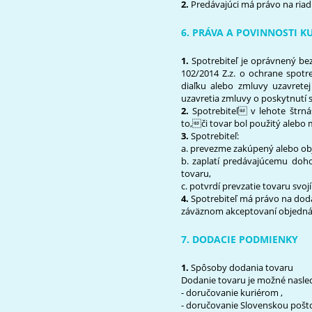
2.
Predávajúci má právo na riad
6. PRÁVA A POVINNOSTI 
1.
Spotrebiteľ je oprávnený be
102/2014 Z.z. o ochrane spotre
diaľku alebo zmluvy uzavrete
uzavretia zmluvy o poskytnutí 
2.
Spotrebiteľ v lehote štrná
to,či tovar bol použitý alebo 
3.
Spotrebiteľ:
a. prevezme zakúpený alebo ob
b. zaplatí predávajúcemu doh
tovaru,
c. potvrdí prevzatie tovaru sv
4.
Spotrebiteľ má právo na dod
záväznom akceptovaní objedná
7. DODACIE PODMIENKY
1.
Spôsoby dodania tovaru
Dodanie tovaru je možné nasle
- doručovanie kuriérom ,
- doručovanie Slovenskou pošto