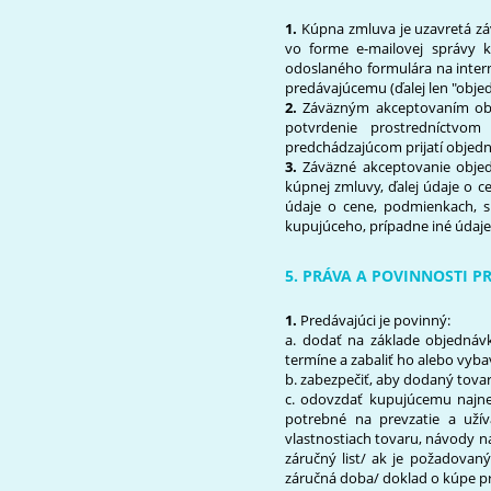
1.
Kúpna zmluva je uzavretá z
vo forme e‐mailovej správy 
odoslaného formulára na inter
predávajúcemu (ďalej len "obje
2.
Záväzným akceptovaním obje
potvrdenie prostredníctvo
predchádzajúcom prijatí objed
3.
Záväzné akceptovanie objed
kúpnej zmluvy, ďalej údaje o c
údaje o cene, podmienkach, 
kupujúceho, prípadne iné údaje
5. PRÁVA A POVINNOSTI 
1.
Predávajúci je povinný:
a. dodať na základe objedná
termíne a zabaliť ho alebo vy
b. zabezpečiť, aby dodaný tova
c. odovzdať kupujúcemu najne
potrebné na prevzatie a uží
vlastnostiach tovaru, návody n
záručný list/ ak je požadovan
záručná doba/ doklad o kúpe p