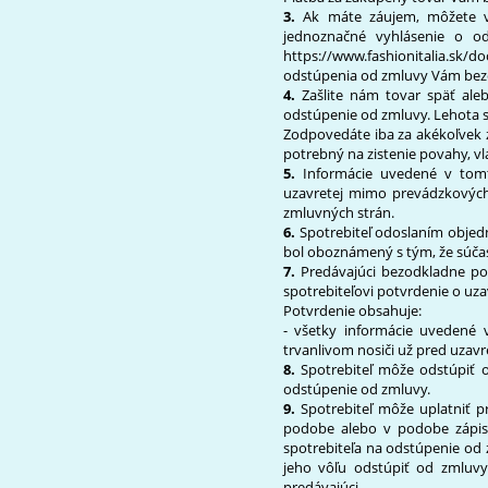
3.
Ak máte záujem, môžete v
jednoznačné vyhlásenie o od
https://www.fashionitalia.sk/d
odstúpenia od zmluvy Vám bezo
4.
Zašlite nám tovar späť al
odstúpenie od zmluvy. Lehota s
Zodpovedáte iba za akékoľvek 
potrebný na zistenie povahy, vl
5.
Informácie uvedené v tomto
uzavretej mimo prevádzkovýc
zmluvných strán.
6.
Spotrebiteľ odoslaním objedn
bol oboznámený s tým, že súčas
7.
Predávajúci bezodkladne po
spotrebiteľovi potvrdenie o uza
Potvrdenie obsahuje:
- všetky informácie uvedené
trvanlivom nosiči už pred uzavr
8.
Spotrebiteľ môže odstúpiť 
odstúpenie od zmluvy.
9.
Spotrebiteľ môže uplatniť 
podobe alebo v podobe zápisu
spotrebiteľa na odstúpenie od 
jeho vôľu odstúpiť od zmluv
predávajúci.