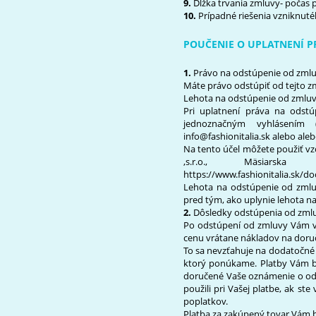
9.
Dĺžka trvania zmluvy- počas 
10.
Prípadné riešenia vzniknut
POUČENIE O UPLATNENÍ P
1.
Právo na odstúpenie od zmlu
Máte právo odstúpiť od tejto z
Lehota na odstúpenie od zmluv
Pri uplatnení práva na odst
jednoznačným vyhlásením 
info@fashionitalia.sk alebo ale
Na tento účel môžete použiť vz
,s.r.o., Mäsia
https://www.fashionitalia.sk/d
Lehota na odstúpenie od zmlu
pred tým, ako uplynie lehota n
2.
Dôsledky odstúpenia od zmlu
Po odstúpení od zmluvy Vám vrá
cenu vrátane nákladov na doru
To sa nevzťahuje na dodatočné ná
ktorý ponúkame. Platby Vám b
doručené Vaše oznámenie o od
použili pri Vašej platbe, ak st
poplatkov.
Platba za zakúpený tovar Vám 