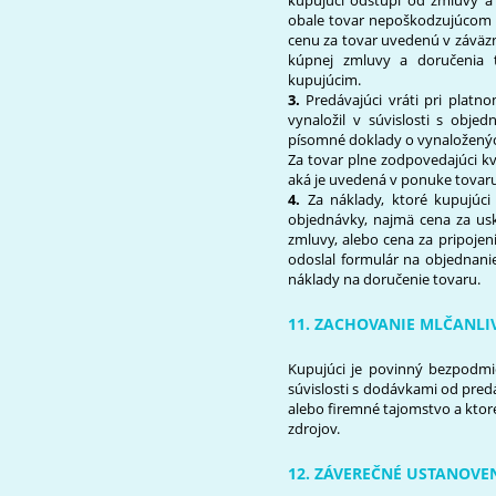
kupujúci odstúpi od zmluvy a 
obale tovar nepoškodzujúcom a
cenu za tovar uvedenú v záväz
kúpnej zmluvy a doručenia
kupujúcim.
3.
Predávajúci vráti pri plat
vynaložil v súvislosti s obj
písomné doklady o vynaložených
Za tovar plne zodpovedajúci kv
aká je uvedená v ponuke tovaru
4.
Za náklady, ktoré kupujúci
objednávky, najmä cena za usk
zmluvy, alebo cena za pripojen
odoslal formulár na objednanie
náklady na doručenie tovaru.
11. ZACHOVANIE MLČANLI
Kupujúci je povinný bezpodmi
súvislosti s dodávkami od pre
alebo firemné tajomstvo a ktor
zdrojov.
12. ZÁVEREČNÉ USTANOVE