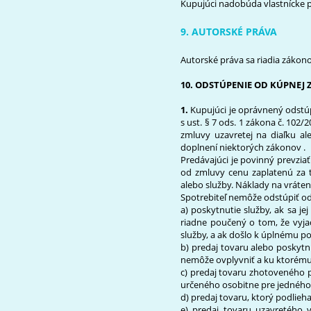
Kupujúci nadobúda vlastnícke p
9. AUTORSKÉ PRÁVA
Autorské práva sa riadia zákono
10. ODSTÚPENIE OD KÚPNEJ
1.
Kupujúci je oprávnený odstúp
s ust. § 7 ods. 1 zákona č. 102/
zmluvy uzavretej na diaľku a
doplnení niektorých zákonov .
Predávajúci je povinný prevziať
od zmluvy cenu zaplatenú za to
alebo služby. Náklady na vráten
Spotrebiteľ nemôže odstúpiť od
a) poskytnutie služby, ak sa je
riadne poučený o tom, že vyj
služby, a ak došlo k úplnému po
b) predaj tovaru alebo poskytn
nemôže ovplyvniť a ku ktorému
c) predaj tovaru zhotoveného 
určeného osobitne pre jedného 
d) predaj tovaru, ktorý podlieh
e) predaj tovaru uzavretého 