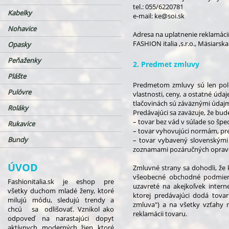
tel.: 055/6220781
Kabelky
e-mail: ke@soi.sk
Nohavice
Adresa na uplatnenie reklamáci
FASHION italia ,s.r.o., Mäsiarska
Opasky
Peňaženky
2. Predmet zmluvy
Plášte
Predmetom zmluvy sú len pol
Pulóvre
vlastnosti, ceny, a ostatné úd
tlačovinách sú záväznými údajm
Roláky
Predávajúci sa zaväzuje, že bu
– tovar bez vád v súlade so špe
Rukavice
– tovar vyhovujúci normám, pr
Bundy
– tovar vybavený slovenskými 
zoznamami pozáručných opravov
ÚVOD
Zmluvné strany sa dohodli, že 
všeobecné obchodné podmien
Fashionitalia.sk je eshop pre
uzavreté na akejkoľvek intern
všetky duchom mladé ženy, ktoré
ktorej predávajúci dodá tova
milujú módu, sledujú trendy a
zmluva") a na všetky vzťahy 
chcú sa odlišovať. Vznikol ako
reklamácii tovaru.
odpoveď na narastajúci dopyt
aktívnych, moderných žien, ktoré