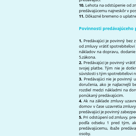
10.
Lehota na odstúpenie od zm
predávajúcemu najneskôr v pos
11.
Dôkazné bremeno o uplatnen
Povinnosti predávajúceho 
1.
Predávajúci je povinný bez 
od zmluvy vrátiť spotrebiteľovi 
nákladov na dopravu, dodanie 
5
.zákona.
2.
Predávajúci je povinný vráti
svojej platbe. Tým nie je dot
súvislosti s tým spotrebiteľovi
3.
Predávajúci nie je povinný uh
doručenia, ako je najlacnejš
rozdiel medzi nákladmi na doru
ponúkaný predávajúcim.
4.
Ak na základe zmluvy uzavre
domov v čase uzavretia zmluvy
predávajúci je povinný zabezpeč
5.
Pri odstúpení od zmluvy, pred
podľa odseku 1 pred tým, ak
predávajúcemu, ibaže predáva
osoby.