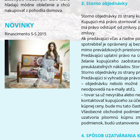
3
.
Storno objednávky
hľadajú módne oblečenie a chcú
nakupovať z pohodlia domova.
Storno objednávky zo strany k
Kupujúci má právo stornovať 
NOVINKY
má právo odstúpiť od zmluvy, p
zmluvy
Rinascimento S-S 2015
Ak predávajúci včas a riadne po
spotrebiteľ je oprávnený aj be
mimo prevádzkových priestorov
Predávajúci uplatní právo na 
želanie kupujúceho zaobstara
preukázateľných nákladov. Sto
Storno objednávky zo strany p
Predávajúci si vyhradzuje právo
– objednávku nebolo možné zá
neodpovedá na e-maily atď.),
– tovar sa už nevyrába alebo n
kontaktovať kupujúceho za účel
kúpnej ceny, bude mu tato čias
Všeobecné obchodné podmienky
uzatvoria písomnú kúpnu z
podmienok, budú ustanovenia
4. SPÔSOB UZATVÁRANIA 