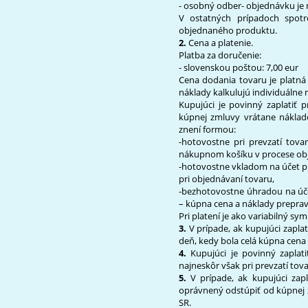
- osobný odber- objednávku je 
V ostatných prípadoch spot
objednaného produktu.
2.
Cena a platenie.
Platba za doručenie:
- slovenskou poštou: 7,00 eur
Cena dodania tovaru je platná 
náklady kalkulujú individuálne
Kupujúci je povinný zaplatiť
kúpnej zmluvy vrátane náklado
znení formou:
-hotovostne pri prevzatí tov
nákupnom košíku v procese obj
-hotovostne vkladom na účet p
pri objednávaní tovaru,
-bezhotovostne úhradou na úč
– kúpna cena a náklady prepra
Pri platení je ako variabilný s
3.
V prípade, ak kupujúci zapl
deň, kedy bola celá kúpna cena
4.
Kupujúci je povinný zaplat
najneskôr však pri prevzatí tova
5.
V prípade, ak kupujúci za
oprávnený odstúpiť od kúpnej 
SR.