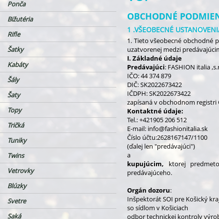
Ponča
OBCHODNÉ PODMIE
Bižutéria
1 .VŠEOBECNÉ USTANOVENI
Rifle
1. Tieto všeobecné obchodné p
Šatky
uzatvorenej medzi predávajúci
I. Základné údaje
Kabáty
Predávajúci
: FASHION italia 
IČO: 44 374 879
Šály
DIČ:
SK2022673422
IČDPH: SK2022673422
Šaty
zapísaná v obchodnom registri O
Topy
Kontaktné údaje:
Tel.: +421905 206 512
Tričká
E-mail: info@fashionitalia.sk
Číslo účtu:2628167147/1100
Tuniky
(ďalej len "predávajúci")
a
Twins
kupujúcim,
ktorej predmeto
Vetrovky
predávajúceho.
Blúzky
Orgán dozoru
:
Inšpektorát SOI pre Košický kra
Svetre
so sídlom v Košiciach
Saká
odbor technickej kontroly výro