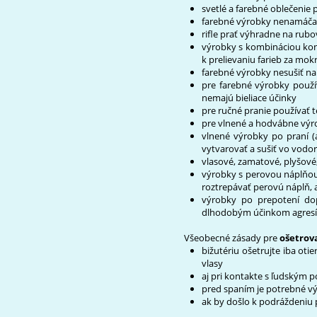
svetlé a farebné oblečenie 
farebné výrobky nenamáča
rifle prať výhradne na rubo
výrobky s kombináciou kont
k prelievaniu farieb za mok
farebné výrobky nesušiť n
pre farebné výrobky použív
nemajú bieliace účinky
pre ručné pranie používať 
pre vlnené a hodvábne výro
vlnené výrobky po praní 
vytvarovať a sušiť vo vodo
vlasové, zamatové, plyšové
výrobky s perovou náplňou 
roztrepávať perovú náplň, 
výrobky po prepotení do
dlhodobým účinkom agres
Všeobecné zásady pre
ošetrov
bižutériu ošetrujte iba o
vlasy
aj pri kontakte s ľudským
pred spaním je potrebné vý
ak by došlo k podráždeniu 