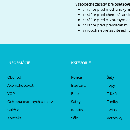
Všeobecné zásady pre
ošetrova
chráňte pred mechanickým
chráňte pred chemikáliami (
chráňte pred otvoreným o
chráňte pred premáčaním
výrobok nepreťažujte jedn
INFORMÁCIE
KATEGÓRIE
Obchod
Ponča
Šaty
Ako nakupovať
Bižutéria
Topy
VOP
Rifle
Tričká
Ochrana osobných údajov
Šatky
Tuniky
Galéria
Kabáty
Twins
Kontakt
Šály
Vetrovky