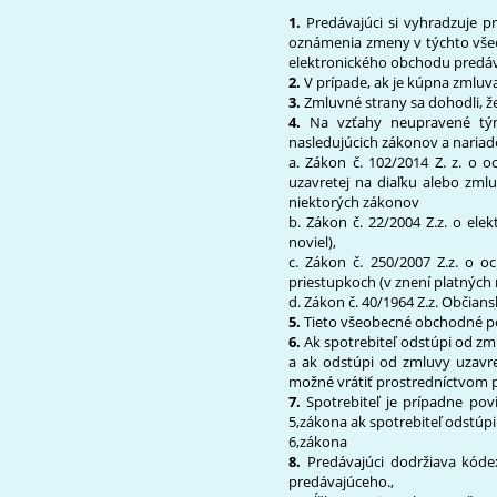
1.
Predávajúci si vyhradzuje
oznámenia zmeny v týchto vše
elektronického obchodu predá
2.
V prípade, ak je kúpna zmlu
3.
Zmluvné strany sa dohodli, 
4.
Na vzťahy neupravené tým
nasledujúcich zákonov a nariad
a. Zákon č. 102/2014 Z. z. o o
uzavretej na diaľku alebo zm
niektorých zákonov
b. Zákon č. 22/2004 Z.z. o el
noviel),
c. Zákon č. 250/2007 Z.z. o o
priestupkoch (v znení platných n
d. Zákon č. 40/1964 Z.z. Občians
5.
Tieto všeobecné obchodné p
6.
Ak spotrebiteľ odstúpi od zm
a ak odstúpi od zmluvy uzavre
možné vrátiť prostredníctvom p
7.
Spotrebiteľ je prípadne po
5
,zákona ak spotrebiteľ odstúp
6
,zákona
8.
Predávajúci dodržiava kóde
predávajúceho.,