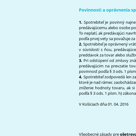
Povinnosti a oprávnenia sp
1.
Spotrebiteľ je povinný najn
predávajúcemu alebo osobe pov
To neplatí, ak predávajúci nav
podľa prvej vety sa považuje z
2.
Spotrebiteľ je oprávnený vrát
v súvislosti s ňou, predávajúc
preddavok za tovar alebo služb
3.
Pri odstúpení od zmluvy zná
predávajúcim na prevzatie tova
povinnosť podľa
§ 3 ods. 1 písm.
4.
Spotrebiteľ zodpovedá len za
ktoré je nad rámec zaobchádzan
zníženie hodnoty tovaru, ak si
podľa
§ 3 ods. 1 písm. h)
zákona
V Košiciach dňa 01. 04. 2016
Všeobecné zásady pre
ošetrov